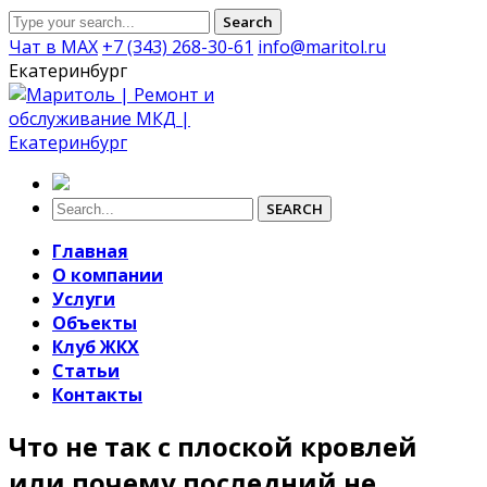
Search
Чат в MAX
+7 (343) 268-30-61
info@maritol.ru
Екатеринбург
SEARCH
Главная
О компании
Услуги
Объекты
Клуб ЖКХ
Статьи
Контакты
Что не так с плоской кровлей
или почему последний не