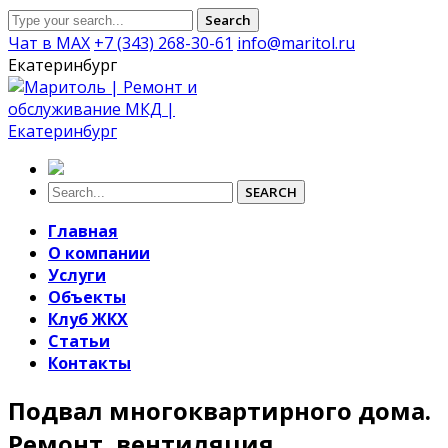
Search
Чат в MAX
+7 (343) 268-30-61
info@maritol.ru
Екатеринбург
SEARCH
Главная
О компании
Услуги
Объекты
Клуб ЖКХ
Статьи
Контакты
Подвал многоквартирного дома.
Ремонт, вентиляция,