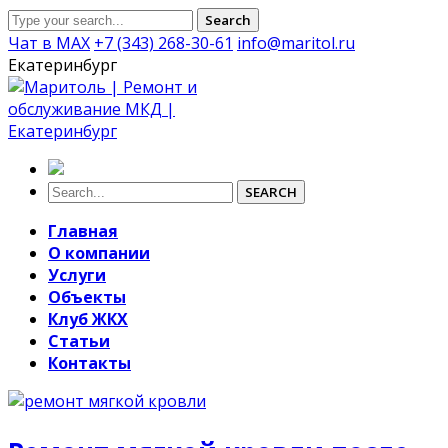
Search
Чат в MAX
+7 (343) 268-30-61
info@maritol.ru
Екатеринбург
SEARCH
Главная
О компании
Услуги
Объекты
Клуб ЖКХ
Статьи
Контакты