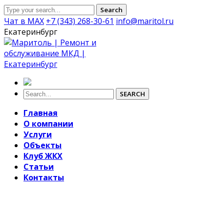
Search
Чат в MAX
+7 (343) 268-30-61
info@maritol.ru
Екатеринбург
SEARCH
Главная
О компании
Услуги
Объекты
Клуб ЖКХ
Статьи
Контакты