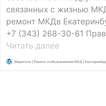
связанных с жизнью МК
ремонт МКДв Екатеринбу
+7 (343) 268-30-61 Пра
Подготовка
Читать далее
и
проведение
общего
Маритоль | Ремонт и обслуживание МКД | Екатеринбу
собрания