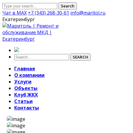
Search
Чат в MAX
+7 (343) 268-30-61
info@maritol.ru
Екатеринбург
SEARCH
Главная
О компании
Услуги
Объекты
Клуб ЖКХ
Статьи
Контакты