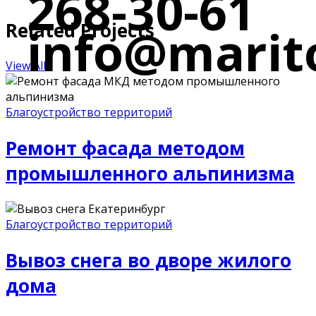
268-30-61
Related Projects
info@marito
View All
Благоустройство территорий
Ремонт фасада методом
промышленного альпинизма
Благоустройство территорий
Вывоз снега во дворе жилого
дома