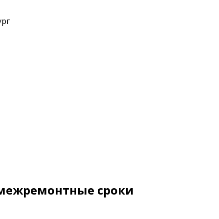
ург
 межремонтные сроки