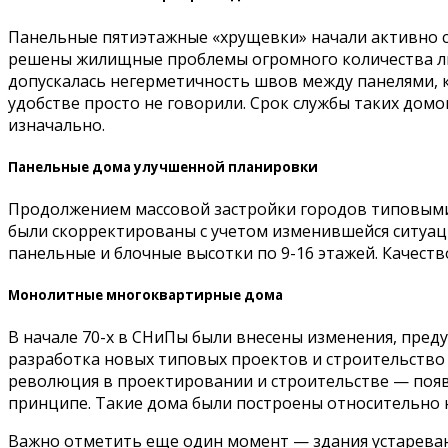
Панельные пятиэтажные «хрущевки» начали активно ст
решены жилищные проблемы огромного количества люд
допускалась негерметичность швов между панелями, к
удобстве просто не говорили. Срок службы таких домов
изначально.
Панельные дома улучшенной планировки
Продолжением массовой застройки городов типовым
были скорректированы с учетом изменившейся ситуаци
панельные и блочные высотки по 9-16 этажей. Качеств
Монолитные многоквартирные дома
В начале 70-х в СНиПы были внесены изменения, пре
разработка новых типовых проектов и строительство 
революция в проектировании и строительстве — появ
принципе. Такие дома были построены относительно н
Важно отметить еще один момент — здания устаревают