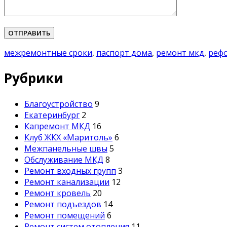
Please leave this field empty.
межремонтные сроки
,
паспорт дома
,
ремонт мкд
,
реф
Рубрики
Благоустройство
9
Екатеринбург
2
Капремонт МКД
16
Клуб ЖКХ «Маритоль»
6
Межпанельные швы
5
Обслуживание МКД
8
Ремонт входных групп
3
Ремонт канализации
12
Ремонт кровель
20
Ремонт подъездов
14
Ремонт помещений
6
Ремонт систем отопления
11