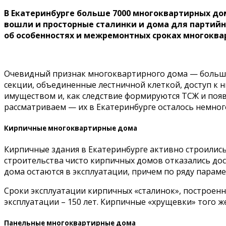
В Екатеринбурге больше 7000 многоквартирных домо
вошли и просторные сталинки и дома для партийно
об особенностях и межремонтных сроках многокв
Очевидный признак многоквартирного дома — большое
секции, объединенные лестничной клеткой, доступ к
имуществом и, как следствие формируются ТСЖ и появ
рассматриваем — их в Екатеринбурге осталось немного,
Кирпичные многоквартирные дома
Кирпичные здания в Екатеринбурге активно строились
строительства чисто кирпичных домов отказались дост
дома остаются в эксплуатации, причем по ряду парам
Сроки эксплуатации кирпичных «сталинок», построенны
эксплуатации – 150 лет. Кирпичные «хрущевки» того ж
Панельные многоквартирные дома