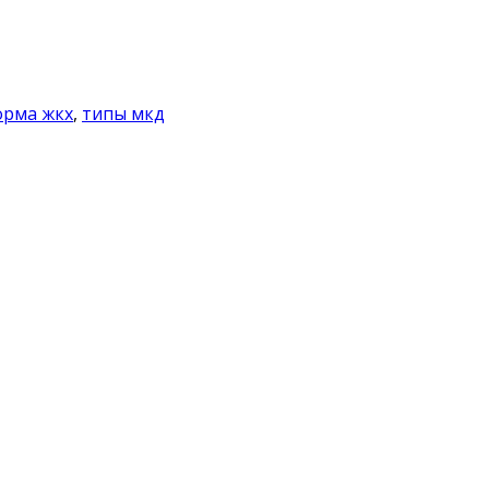
орма жкх
,
типы мкд