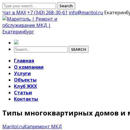
Search
Чат в MAX
+7 (343) 268-30-61
info@maritol.ru
Екатеринб
SEARCH
Главная
О компании
Услуги
Объекты
Клуб ЖКХ
Статьи
Контакты
Типы многоквартирных домов и
Maritol.ru
Капремонт МКД