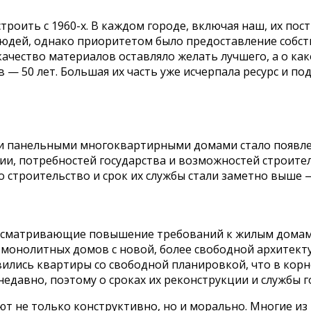
роить с 1960-х. В каждом городе, включая наш, их пос
ей, однако приоритетом было предоставление собстве
ачество материалов оставляло желать лучшего, а о ка
 — 50 лет. Большая их часть уже исчерпала ресурс и п
и панельными многоквартирными домами стало появле
и, потребностей государства и возможностей строител
о строительство и срок их службы стали заметно выше 
дусматривающие повышение требований к жилым домам
монолитных домов с новой, более свободной архитект
ились квартиры со свободной планировкой, что в кор
едавно, поэтому о сроках их реконструкции и службы г
 не только конструктивно, но и морально. Многие из 