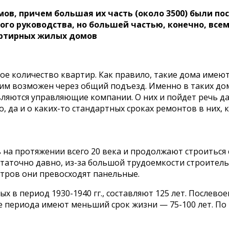
в, причем большая их часть (около 3500) были постр
го руководства, но большей частью, конечно, всем
артирных жилых домов
 количество квартир. Как правило, такие дома имеют 
 ним возможен через общий подъезд. Именно в таких д
ляются управляющие компании. О них и пойдет речь да
 да и о каких-то стандартных сроках ремонтов в них, к
 на протяжении всего 20 века и продолжают строиться 
аточно давно, из-за большой трудоемкости строительст
етров они превосходят панельные.
х в период 1930-1940 гг., составляют 125 лет. Послев
е периода имеют меньший срок жизни — 75-100 лет. По 