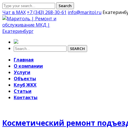
Search
Чат в MAX
+7 (343) 268-30-61
info@maritol.ru
Екатеринб
SEARCH
Главная
О компании
Услуги
Объекты
Клуб ЖКХ
Статьи
Контакты
Косметический ремонт подъез