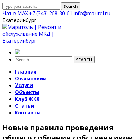
Search
Чат в MAX
+7 (343) 268-30-61
info@maritol.ru
Екатеринбург
SEARCH
Главная
О компании
Услуги
Объекты
Клуб ЖКХ
Статьи
Контакты
Новые правила проведения
общего собрания собственников