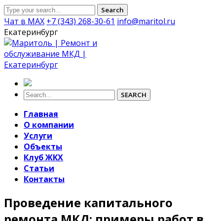
Search
Чат в MAX
+7 (343) 268-30-61
info@maritol.ru
Екатеринбург
SEARCH
Главная
О компании
Услуги
Объекты
Клуб ЖКХ
Статьи
Контакты
Проведение капитального
ремонта МКД: примеры работ в