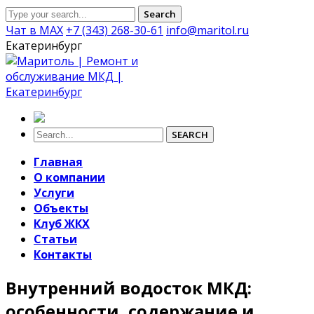
Search
Чат в MAX
+7 (343) 268-30-61
info@maritol.ru
Екатеринбург
SEARCH
Главная
О компании
Услуги
Объекты
Клуб ЖКХ
Статьи
Контакты
Внутренний водосток МКД:
особенности, содержание и